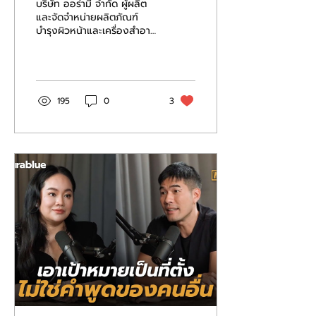
บริษัท ออร่ามี จำกัด ผู้ผลิต
และจัดจำหน่ายผลิตภัณฑ์
บำรุงผิวหน้าและเครื่องสำอาง
ภายใต้แบรนด์ออร่ามี (Aura
Me) โดย คุณวิรันพัชร...
195
0
3