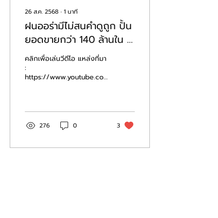
26 ส.ค. 2568
∙
1
นาที
ฝนออร่ามีไม่สนคำดูถูก ปั้น
ยอดขายกว่า 140 ล้านใน 1
เดือน!! aurablue |
คลิกเพื่อเล่นวีดีโอ แหล่งที่มา
WoodyFM Special
:
https://www.youtube.com/watch?
v=oL-MvMU3PPo
276
0
3
โหลดเพิ่มเติม