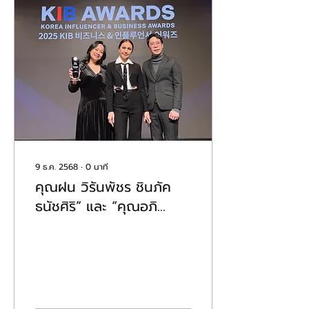
9 ธ.ค. 2568
∙
0
นาที
คุณฝน วิรันพัชร ชินภัค
ธนัชศิริ” และ “คุณอภิ
เศรษฐ์ ชินภัคธนัชศิริ” สอง
ผู้บริหารแบรนด์ออร่ามี บิน
ไปคว้ารางวัลที่เกาหลี งาน
KIBAWARDS2025