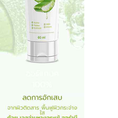
ออร์แกนิค
100%
ลดการอักเสบ
จากผิวติดสาร พื้นฟูผิวกระจ่าง
ใส
ด้วย เจลว่านหางจระเข้ ออร่ามี