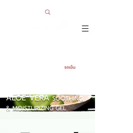
รถเข็น
ALOE VERA
SOOTHING
& MOISTURIZING GEL